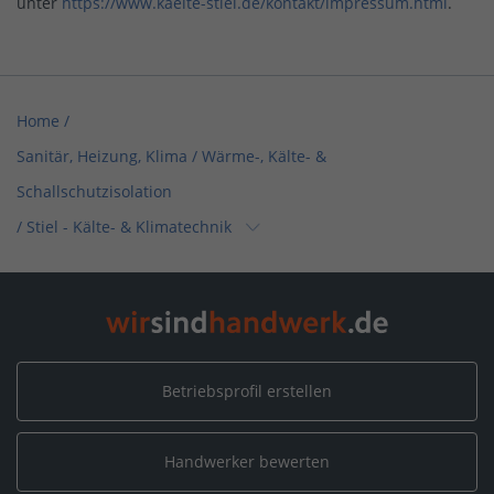
unter
https://www.kaelte-stiel.de/kontakt/impressum.html
.
Home
/
Sanitär, Heizung, Klima / Wärme-, Kälte- &
Schallschutzisolation
/
Stiel - Kälte- & Klimatechnik
Home
/
Sanitär, Heizung, Klima
/
Stiel - Kälte- & Klimatechnik
Home
/
Baden-Württemberg
/
Tübingen
/
Stiel - Kälte- & Klimatechnik
Betriebsprofil erstellen
Handwerker bewerten