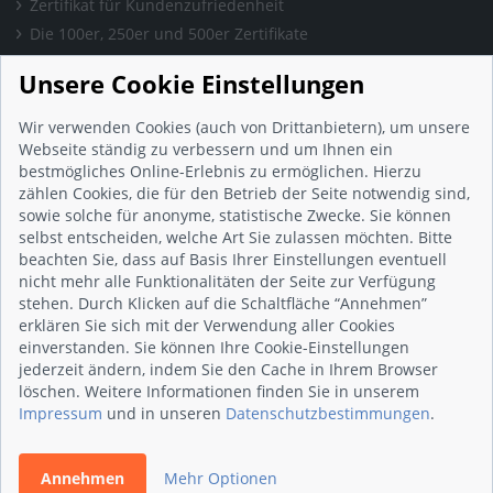
Zertifikat für Kundenzufriedenheit
Die 100er, 250er und 500er Zertifikate
Presse & Wissen
Unsere Cookie Einstellungen
Presse und Informationen
Blog
Wir verwenden Cookies (auch von Drittanbietern), um unsere
Häufig gestellte Fragen (FAQ)
Webseite ständig zu verbessern und um Ihnen ein
bestmögliches Online-Erlebnis zu ermöglichen. Hierzu
Studie: Digitalisierungsbarometer
zählen Cookies, die für den Betrieb der Seite notwendig sind,
Initiative gegen Fake-Bewertungen
sowie solche für anonyme, statistische Zwecke. Sie können
Kunden Informationen
selbst entscheiden, welche Art Sie zulassen möchten. Bitte
beachten Sie, dass auf Basis Ihrer Einstellungen eventuell
Beratungsgespräch vereinbaren
nicht mehr alle Funktionalitäten der Seite zur Verfügung
Impressum
stehen. Durch Klicken auf die Schaltfläche “Annehmen”
Datenschutz
erklären Sie sich mit der Verwendung aller Cookies
einverstanden. Sie können Ihre Cookie-Einstellungen
AGB
jederzeit ändern, indem Sie den Cache in Ihrem Browser
Nutzungsbedingungen
löschen. Weitere Informationen finden Sie in unserem
Kontakt
Impressum
und in unseren
Datenschutzbestimmungen
.
Annehmen
Mehr Optionen
© 2026 wirsindhandwerk.de