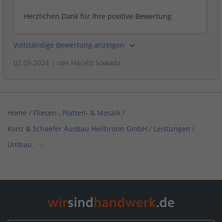
Herzlichen Dank für Ihre positive Bewertung.
Vollständige Bewertung anzeigen
02.09.2024
| von
Harald Sowada
Home
/
Fliesen-, Platten- & Mosaik
/
Konz & Schaefer Ausbau Heilbronn GmbH
/
Leistungen
/
Umbau
Home
/
Untergruppenbach
/
Konz & Schaefer Ausbau Heilbronn GmbH
/
Leistungen
/
Umbau