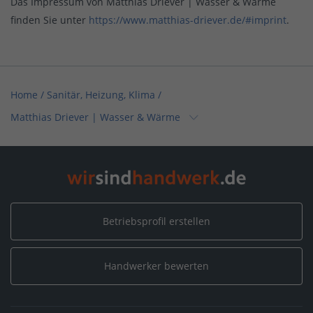
Das Impressum von Matthias Driever | Wasser & Wärme
finden Sie unter
https://www.matthias-driever.de/#imprint
.
Home
/
Sanitär, Heizung, Klima
/
Matthias Driever | Wasser & Wärme
Home
/
Emmerich am Rhein
/
Matthias Driever | Wasser & Wärme
Betriebsprofil erstellen
Handwerker bewerten