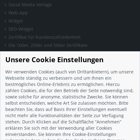
Social Media Vorlage
Web-App
Widget
SEO-Widget
Zertifikat für Kundenzufriedenheit
Die 100er, 250er und 500er Zertifikate
Presse & Wissen
Unsere Cookie Einstellungen
Presse und Informationen
Blog
Wir verwenden Cookies (auch von Drittanbietern), um unsere
Häufig gestellte Fragen (FAQ)
Webseite ständig zu verbessern und um Ihnen ein
bestmögliches Online-Erlebnis zu ermöglichen. Hierzu
Studie: Digitalisierungsbarometer
zählen Cookies, die für den Betrieb der Seite notwendig sind,
Initiative gegen Fake-Bewertungen
sowie solche für anonyme, statistische Zwecke. Sie können
Kunden Informationen
selbst entscheiden, welche Art Sie zulassen möchten. Bitte
beachten Sie, dass auf Basis Ihrer Einstellungen eventuell
Beratungsgespräch vereinbaren
nicht mehr alle Funktionalitäten der Seite zur Verfügung
Impressum
stehen. Durch Klicken auf die Schaltfläche “Annehmen”
Datenschutz
erklären Sie sich mit der Verwendung aller Cookies
einverstanden. Sie können Ihre Cookie-Einstellungen
AGB