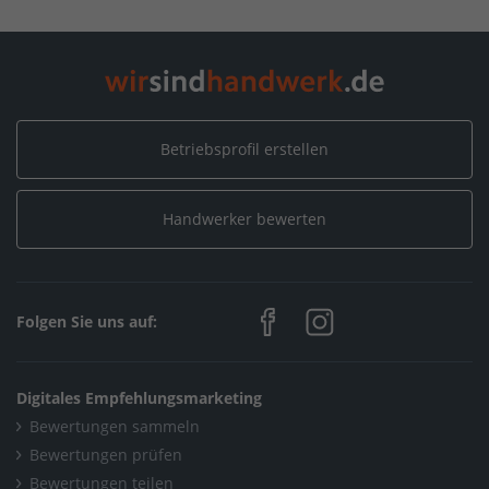
Galerien
Home
/
Baden-Württemberg
/
Titisee-Neustadt
/
Mössner GmbH & Co. KG
/
Galerien
Betriebsprofil erstellen
Handwerker bewerten
Folgen Sie uns auf:
Digitales Empfehlungsmarketing
Bewertungen sammeln
Bewertungen prüfen
Bewertungen teilen