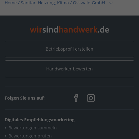
Home
/
Sanitär, Heizung, Klima
/
Osswald GmbH
Home
/
Sanitär, Heizung, Klima / Bad & Sanitär
/
Osswald GmbH
Home
/
Sanitär, Heizung, Klima / Solar, Photovoltaik & Erneuerbare
Betriebsprofil erstellen
Energien
/
Osswald GmbH
Handwerker bewerten
Home
/
Baden-Württemberg
/
Stockach-Hindelwangen
/
Osswald GmbH
Folgen Sie uns auf:
Digitales Empfehlungsmarketing
Bewertungen sammeln
Bewertungen prüfen