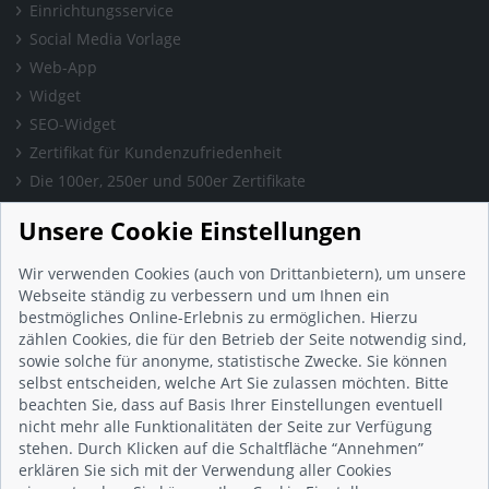
Einrichtungsservice
Social Media Vorlage
Web-App
Widget
SEO-Widget
Zertifikat für Kundenzufriedenheit
Die 100er, 250er und 500er Zertifikate
Presse & Wissen
Unsere Cookie Einstellungen
Presse und Informationen
Blog
Wir verwenden Cookies (auch von Drittanbietern), um unsere
Häufig gestellte Fragen (FAQ)
Webseite ständig zu verbessern und um Ihnen ein
bestmögliches Online-Erlebnis zu ermöglichen. Hierzu
Studie: Digitalisierungsbarometer
zählen Cookies, die für den Betrieb der Seite notwendig sind,
Initiative gegen Fake-Bewertungen
sowie solche für anonyme, statistische Zwecke. Sie können
Kunden Informationen
selbst entscheiden, welche Art Sie zulassen möchten. Bitte
beachten Sie, dass auf Basis Ihrer Einstellungen eventuell
Beratungsgespräch vereinbaren
nicht mehr alle Funktionalitäten der Seite zur Verfügung
Impressum
stehen. Durch Klicken auf die Schaltfläche “Annehmen”
Datenschutz
erklären Sie sich mit der Verwendung aller Cookies