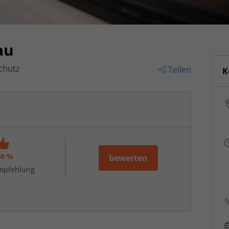
au
chutz
Teilen
K
00 %
bewerten
mpfehlung