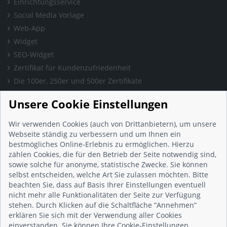
Einrichtungsservice
Social Media Vorlage
Web-App
Widget
SEO-Widget
Zertifikat für Kundenzufriedenheit
Die 100er, 250er und 500er Zertifikate
Presse & Wissen
Unsere Cookie Einstellungen
Presse und Informationen
Blog
Wir verwenden Cookies (auch von Drittanbietern), um unsere
Häufig gestellte Fragen (FAQ)
Webseite ständig zu verbessern und um Ihnen ein
bestmögliches Online-Erlebnis zu ermöglichen. Hierzu
Studie: Digitalisierungsbarometer
zählen Cookies, die für den Betrieb der Seite notwendig sind,
Initiative gegen Fake-Bewertungen
sowie solche für anonyme, statistische Zwecke. Sie können
Kunden Informationen
selbst entscheiden, welche Art Sie zulassen möchten. Bitte
beachten Sie, dass auf Basis Ihrer Einstellungen eventuell
Beratungsgespräch vereinbaren
nicht mehr alle Funktionalitäten der Seite zur Verfügung
Impressum
stehen. Durch Klicken auf die Schaltfläche “Annehmen”
Datenschutz
erklären Sie sich mit der Verwendung aller Cookies
einverstanden. Sie können Ihre Cookie-Einstellungen
AGB