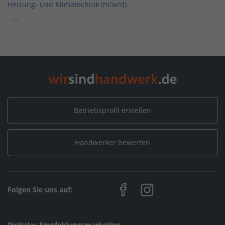
Heizung- und Klimatechnik (m/w/d)
Home
/
Meersburg
/
Selg Haustechnik GmbH
/
Stellenangebote
/
Ausbildung zum Anlagenmechaniker/-in für Sanitär-,
Heizung- und Klimatechnik (m/w/d)
Betriebsprofil erstellen
Handwerker bewerten
Folgen Sie uns auf:
Digitales Empfehlungsmarketing