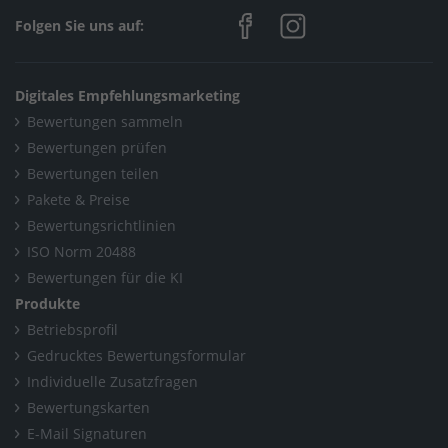
Home
/
Sanitär, Heizung, Klima / Bad & Sanitär
/
Folgen Sie uns auf:
Thermo-San GmbH | Sanitär, Heizung, Bad, Klimatechnik in
Wesseling
Digitales Empfehlungsmarketing
/
Neuigkeiten
/
So wird Ihre Heizung winterfit!
Bewertungen sammeln
Home
/
Bewertungen prüfen
Bewertungen teilen
Sanitär, Heizung, Klima / Solar, Photovoltaik & Erneuerbare
Pakete & Preise
Energien
Bewertungsrichtlinien
/
ISO Norm 20488
Thermo-San GmbH | Sanitär, Heizung, Bad, Klimatechnik in
Bewertungen für die KI
Produkte
Wesseling
Betriebsprofil
/
Neuigkeiten
/
So wird Ihre Heizung winterfit!
Gedrucktes Bewertungsformular
Home
/
Individuelle Zusatzfragen
Bewertungskarten
Sanitär, Heizung, Klima / Wärme-, Kälte- &
E-Mail Signaturen
Schallschutzisolation