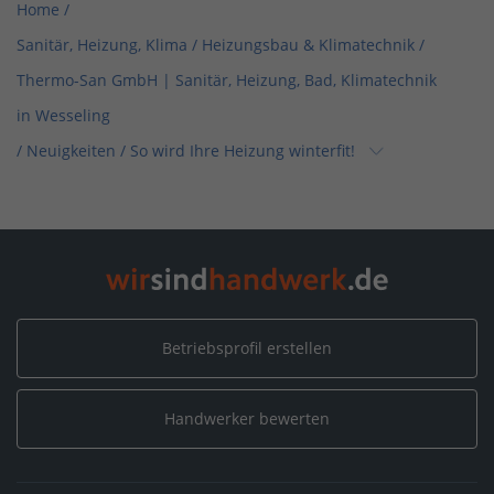
Home
/
Sanitär, Heizung, Klima / Heizungsbau & Klimatechnik
/
Thermo-San GmbH | Sanitär, Heizung, Bad, Klimatechnik
in Wesseling
/
Neuigkeiten
/
So wird Ihre Heizung winterfit!
Home
/
Sanitär, Heizung, Klima
/
Thermo-San GmbH | Sanitär, Heizung, Bad, Klimatechnik in
Wesseling
/
Neuigkeiten
/
So wird Ihre Heizung winterfit!
Betriebsprofil erstellen
Home
/
Sanitär, Heizung, Klima / Installation & Heizungsbau
/
Thermo-San GmbH | Sanitär, Heizung, Bad, Klimatechnik in
Handwerker bewerten
Wesseling
/
Neuigkeiten
/
So wird Ihre Heizung winterfit!