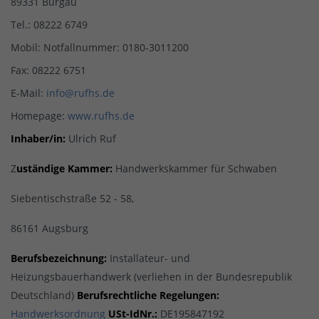
89331 Burgau
Tel.: 08222 6749
Mobil: Notfallnummer: 0180-3011200
Fax: 08222 6751
E-Mail:
info@rufhs.de
Homepage:
www.rufhs.de
Inhaber/in:
Ulrich Ruf
Z
uständige Kammer:
Handwerkskammer für Schwaben
Siebentischstraße 52 - 58,
86161 Augsburg
Berufsbezeichnung:
Installateur- und
Heizungsbauerhandwerk (verliehen in der Bundesrepublik
Deutschland)
Berufsrechtliche Regelungen:
Handwerksordnung
USt-IdNr.:
DE195847192