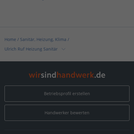
Home
/
Sanitär, Heizung, Klima
/
Ulrich Ruf Heizung Sanitär
Home
/
Sanitär, Heizung, Klima / Bad & Sanitär
/
Ulrich Ruf Heizung Sanitär
Home
/
Bayern
/
Burgau
/
Ulrich Ruf Heizung Sanitär
Betriebsprofil erstellen
Handwerker bewerten