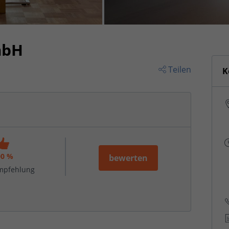
mbH
Teilen
K
00 %
bewerten
mpfehlung