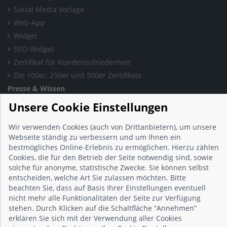
Social Media Vorlage
Web-App
Widget
SEO-Widget
Zertifikat für Kundenzufriedenheit
Die 100er, 250er und 500er Zertifikate
Presse & Wissen
Presse und Informationen
Unsere Cookie Einstellungen
Blog
Wir verwenden Cookies (auch von Drittanbietern), um unsere
Häufig gestellte Fragen (FAQ)
Webseite ständig zu verbessern und um Ihnen ein
Studie: Digitalisierungsbarometer
bestmögliches Online-Erlebnis zu ermöglichen. Hierzu zählen
Initiative gegen Fake-Bewertungen
Cookies, die für den Betrieb der Seite notwendig sind, sowie
solche für anonyme, statistische Zwecke. Sie können selbst
Kunden Informationen
entscheiden, welche Art Sie zulassen möchten. Bitte
Beratungsgespräch vereinbaren
beachten Sie, dass auf Basis Ihrer Einstellungen eventuell
Impressum
nicht mehr alle Funktionalitäten der Seite zur Verfügung
Datenschutz
stehen. Durch Klicken auf die Schaltfläche “Annehmen”
erklären Sie sich mit der Verwendung aller Cookies
AGB