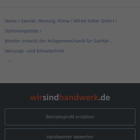
Home
/
Sanitär, Heizung, Klima
/
Alfred Keller GmbH
/
Stellenangebote
/
Meister (m/w/d) der Anlagenmechanik für Sanitär-,
Heizungs- und Klimatechnik
Home
/
Baden-Württemberg
/
Überlingen-Lippertsreute
/
Alfred Keller GmbH
/
Stellenangebote
/
Meister (m/w/d) der Anlagenmechanik für Sanitär-, Heizungs-
und Klimatechnik
Betriebsprofil erstellen
Handwerker bewerten