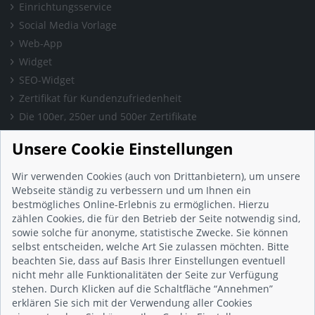
Einrichtungsservice
Social Media Vorlage
Web-App
Widget
SEO-Widget
Zertifikat für Kundenzufriedenheit
Die 100er, 250er und 500er Zertifikate
Presse & Wissen
Unsere Cookie Einstellungen
Presse und Informationen
Blog
Wir verwenden Cookies (auch von Drittanbietern), um unsere
Häufig gestellte Fragen (FAQ)
Webseite ständig zu verbessern und um Ihnen ein
bestmögliches Online-Erlebnis zu ermöglichen. Hierzu
Studie: Digitalisierungsbarometer
zählen Cookies, die für den Betrieb der Seite notwendig sind,
Initiative gegen Fake-Bewertungen
sowie solche für anonyme, statistische Zwecke. Sie können
Kunden Informationen
selbst entscheiden, welche Art Sie zulassen möchten. Bitte
beachten Sie, dass auf Basis Ihrer Einstellungen eventuell
Beratungsgespräch vereinbaren
nicht mehr alle Funktionalitäten der Seite zur Verfügung
Impressum
stehen. Durch Klicken auf die Schaltfläche “Annehmen”
Datenschutz
erklären Sie sich mit der Verwendung aller Cookies