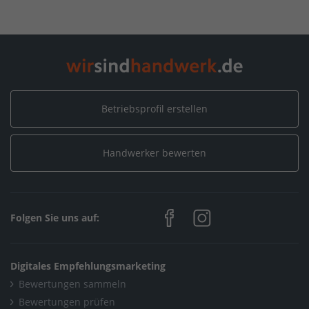
Home
/
Hamburg
/
Hamburg
/
easy smart living by Uwe Müller - Ihr Elektriker für Smart
Home in Hamburg
/
Neuigkeiten
/
2020
/
August
Betriebsprofil erstellen
Handwerker bewerten
Folgen Sie uns auf:
Digitales Empfehlungsmarketing
Bewertungen sammeln
Bewertungen prüfen