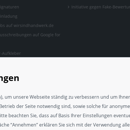
Signaturen
Initiative gegen Fake-Bewert
Einladung
obs auf wirsindhandwerk.de
ausschreibungen auf Google for
-Aufkleber
ngen, auf die man sich
en kann.
ungen
rker Webseite
tungsservice
), um unsere Webseite ständig zu verbessern und um Ihnen
Media Vorlage
Betrieb der Seite notwendig sind, sowie solche für anonyme,
p
te beachten Sie, dass auf Basis Ihrer Einstellungen eventuel
läche “Annehmen” erklären Sie sich mit der Verwendung alle
dget