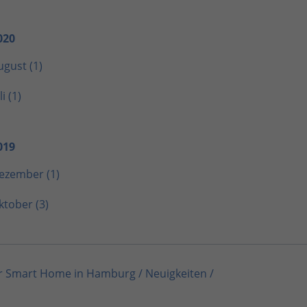
020
ugust (1)
li (1)
019
ezember (1)
ktober (3)
 für Smart Home in Hamburg
/
Neuigkeiten
/