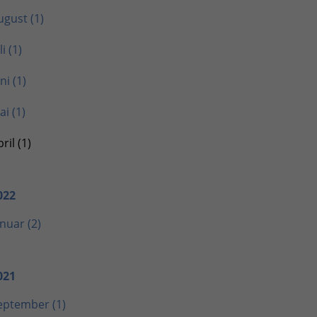
ugust (1)
li (1)
ni (1)
ai (1)
ril (1)
022
anuar (2)
021
eptember (1)