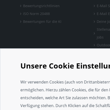
Bewertungsrichtlinien
E-Mail 
ISO Norm 20488
E-Mail 
Bewertungen für die KI
Deine J
Stellen
Jobs
Outdoor
Bewertu
verlass
Unsere Cookie Einstell
Handwe
Einrich
Wir verwenden Cookies (auch von Drittanbietern
Social 
ermöglichen. Hierzu zählen Cookies, die für den 
Web-Ap
entscheiden, welche Art Sie zulassen möchten. Bit
Widget
Verfügung stehen. Durch Klicken auf die Schaltf
SEO-Wi