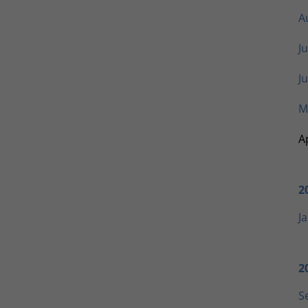
A
Ju
Ju
M
Ap
2
J
2
S