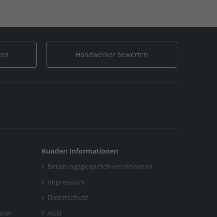
Neuigkeiten
/
2023
/
April
len
Handwerker bewerten
Kunden Informationen
Beratungsgespräch vereinbaren
Impressum
Datenschutz
eter
AGB