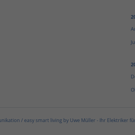
2
A
Ju
2
D
O
unikation
/
easy smart living by Uwe Müller - Ihr Elektriker