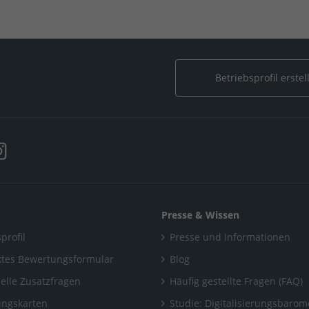
 by Uwe Müller - Ihr Elektriker für Smart Home in Hamburg
/
Betriebsprofil erstel
Presse & Wissen
profil
Presse und Informationen
tes Bewertungsformular
Blog
uelle Zusatzfragen
Häufig gestellte Fragen (FAQ)
ngskarten
Studie: Digitalisierungsbarom