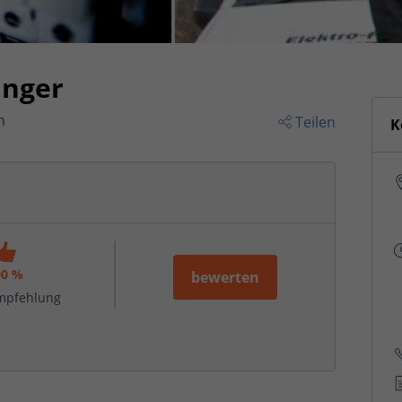
inger
n
Teilen
K
00 %
bewerten
mpfehlung