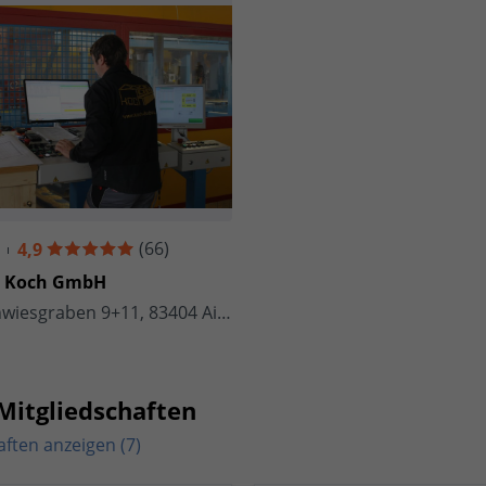
(66)
4,9
u Koch GmbH
Am Sonnwiesgraben 9+11, 83404 Ainring
Mitgliedschaften
aften anzeigen (7)