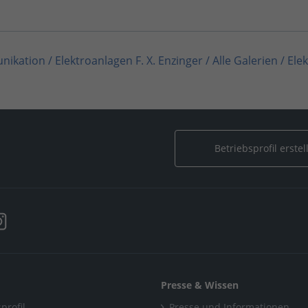
unikation
/
Elektroanlagen F. X. Enzinger
/
Alle Galerien
/
Ele
nikation / Elektrotechnik
/
Elektroanlagen F. X. Enzinger
/
Al
nikation / Informationstechnik
/
Elektroanlagen F. X. Enzing
Betriebsprofil erstel
nikation / Systemelektronik
/
Elektroanlagen F. X. Enzinger
. X. Enzinger
/
Alle Galerien
/
Elektrotechnik Rundum
ktroanlagen F. X. Enzinger
/
Alle Galerien
/
Elektrotechnik R
Presse & Wissen
profil
Presse und Informationen