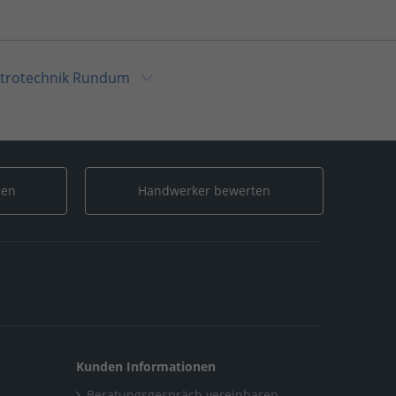
ktrotechnik Rundum
le Galerien
/
Elektrotechnik Rundum
er
/
Alle Galerien
/
Elektrotechnik Rundum
len
Handwerker bewerten
/
Alle Galerien
/
Elektrotechnik Rundum
undum
Kunden Informationen
Beratungsgespräch vereinbaren