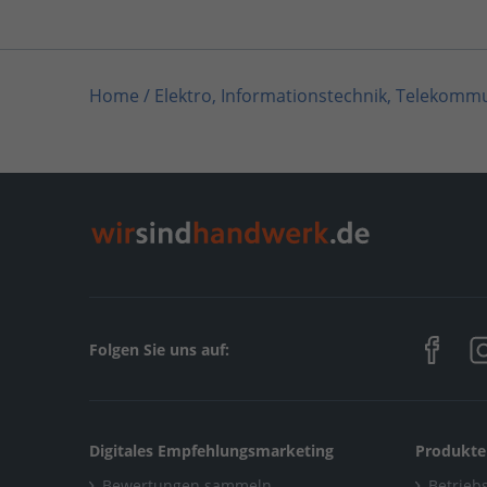
Home
/
Elektro, Informationstechnik, Telekomm
Home
/
Elektro, Informationstechnik, Telekommu
Home
/
Elektro, Informationstechnik, Telekommu
Home
/
Elektro, Informationstechnik, Telekommu
Home
/
Sanitär, Heizung, Klima
/
Elektroanlagen F
Home
/
Bayern
/
Anger bei Bad Reichenhall
/
Ele
Folgen Sie uns auf:
Digitales Empfehlungsmarketing
Produkte
Bewertungen sammeln
Betriebs