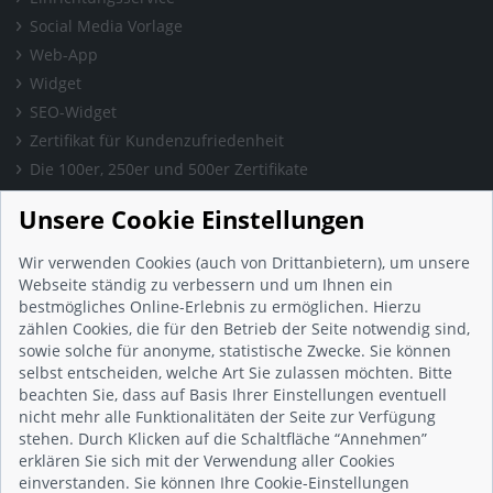
Social Media Vorlage
Web-App
Widget
SEO-Widget
Zertifikat für Kundenzufriedenheit
Die 100er, 250er und 500er Zertifikate
Presse & Wissen
Unsere Cookie Einstellungen
Presse und Informationen
Blog
Wir verwenden Cookies (auch von Drittanbietern), um unsere
Häufig gestellte Fragen (FAQ)
Webseite ständig zu verbessern und um Ihnen ein
bestmögliches Online-Erlebnis zu ermöglichen. Hierzu
Studie: Digitalisierungsbarometer
zählen Cookies, die für den Betrieb der Seite notwendig sind,
Initiative gegen Fake-Bewertungen
sowie solche für anonyme, statistische Zwecke. Sie können
Kunden Informationen
selbst entscheiden, welche Art Sie zulassen möchten. Bitte
beachten Sie, dass auf Basis Ihrer Einstellungen eventuell
Beratungsgespräch vereinbaren
nicht mehr alle Funktionalitäten der Seite zur Verfügung
Impressum
stehen. Durch Klicken auf die Schaltfläche “Annehmen”
Datenschutz
erklären Sie sich mit der Verwendung aller Cookies
einverstanden. Sie können Ihre Cookie-Einstellungen
AGB