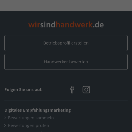
Home
/
Sanitär, Heizung, Klima / Bad & Sanitär
/
HÖRMANN GmbH & Co. KG
/
Neuigkeiten
/
2020
/
Februar
Home
/
Sanitär, Heizung, Klima / Installation & Heizungsbau
/
HÖRMANN GmbH & Co. KG
/
Neuigkeiten
/
2020
/
Februar
Betriebsprofil erstellen
Home
/
Sanitär, Heizung, Klima / Heizungsbau & Klimatechnik
/
HÖRMANN GmbH & Co. KG
/
Neuigkeiten
/
2020
/
Februar
Handwerker bewerten
Home
/
Friedrichshafen
/
HÖRMANN GmbH & Co. KG
/
Neuigkeiten
/
2020
/
Februar
Folgen Sie uns auf:
Digitales Empfehlungsmarketing
Bewertungen sammeln
Bewertungen prüfen