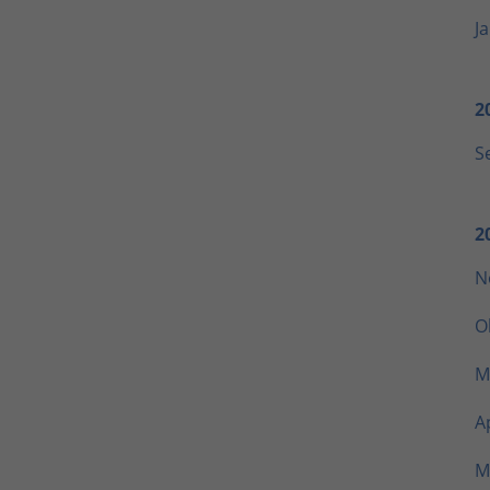
J
2
S
2
N
O
M
Ap
M