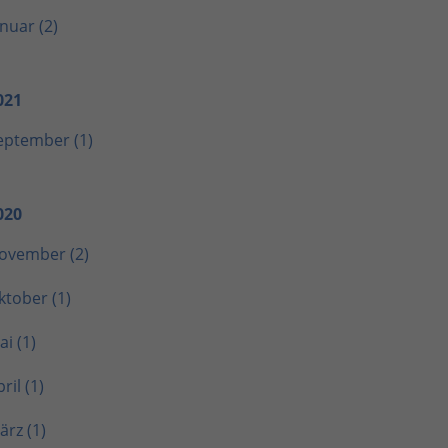
anuar (2)
021
eptember (1)
020
ovember (2)
ktober (1)
ai (1)
ril (1)
ärz (1)