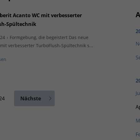
A
berit Acanto WC mit verbesserter
sh-Spültechnik
2
024
Formgebung, die begeistert Das neue
N
mit verbesserter TurboFlush-Spültechnik s...
S
sen
2
Ju
24
Nächste
Ap
M
F