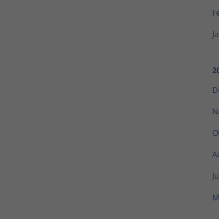
F
J
2
D
N
O
A
Ju
M