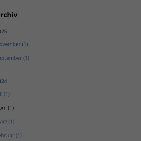
rchiv
025
ovember (1)
eptember (1)
024
li (1)
ril (1)
ärz (1)
ebruar (1)