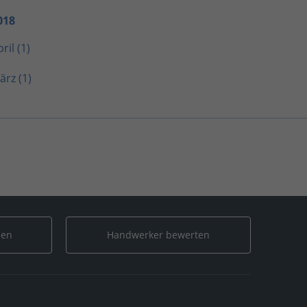
018
ril (1)
ärz (1)
4
/
April
len
Handwerker bewerten
024
/
April