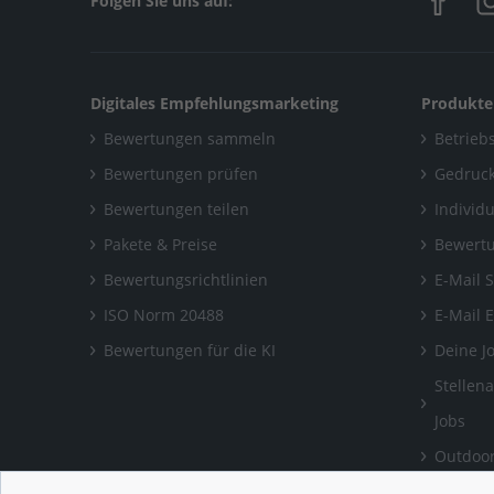
Folgen Sie uns auf:
Digitales Empfehlungsmarketing
Produkte
Bewertungen sammeln
Betriebs
Bewertungen prüfen
Gedruck
Bewertungen teilen
Individ
Pakete & Preise
Bewertu
Bewertungsrichtlinien
E-Mail 
ISO Norm 20488
E-Mail 
Bewertungen für die KI
Deine J
Stellen
Jobs
Outdoor
Bewertu