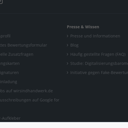
Presse & Wissen
profil
Presse und Informationen
tes Bewertungsformular
Blog
uelle Zusatzfragen
Häufig gestellte Fragen (FAQ)
ngskarten
Studie: Digitalisierungsbarom
Signaturen
Initiative gegen Fake-Bewert
Einladung
obs auf wirsindhandwerk.de
ausschreibungen auf Google for
-Aufkleber
ngen, auf die man sich