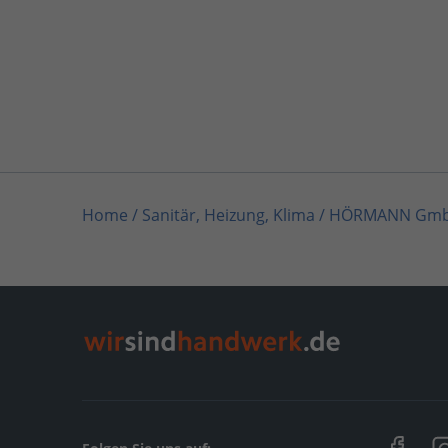
Home
/
Sanitär, Heizung, Klima
/
HÖRMANN GmbH
Home
/
Sanitär, Heizung, Klima / Bad & Sanitär
/
Home
/
Sanitär, Heizung, Klima / Installation &
Home
/
Sanitär, Heizung, Klima / Heizungsbau &
Home
/
Friedrichshafen
/
HÖRMANN GmbH & Co