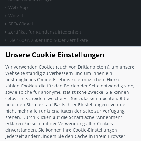
Web-App
Widget
SEO-Widget
Zertifikat für Kundenzufriedenheit
Die 100er, 250er und 500er Zertifikate
Presse & Wissen
Unsere Cookie Einstellungen
Presse und Informationen
Blog
Wir verwenden Cookies (auch von Drittanbietern), um unsere
Häufig gestellte Fragen (FAQ)
Webseite ständig zu verbessern und um Ihnen ein
bestmögliches Online-Erlebnis zu ermöglichen. Hierzu
Studie: Digitalisierungsbarometer
zählen Cookies, die für den Betrieb der Seite notwendig sind,
Initiative gegen Fake-Bewertungen
sowie solche für anonyme, statistische Zwecke. Sie können
Kunden Informationen
selbst entscheiden, welche Art Sie zulassen möchten. Bitte
beachten Sie, dass auf Basis Ihrer Einstellungen eventuell
Beratungsgespräch vereinbaren
nicht mehr alle Funktionalitäten der Seite zur Verfügung
Impressum
stehen. Durch Klicken auf die Schaltfläche “Annehmen”
Datenschutz
erklären Sie sich mit der Verwendung aller Cookies
einverstanden. Sie können Ihre Cookie-Einstellungen
AGB
jederzeit ändern, indem Sie den Cache in Ihrem Browser
Nutzungsbedingungen