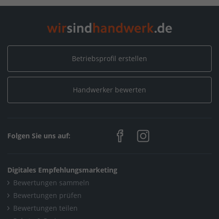
HÖRMANN GmbH & Co. KG
/
Neuigkeiten
/
2020
/
Mai
Home
/
Sanitär, Heizung, Klima / Installation & Heizungsbau
/
HÖRMANN GmbH & Co. KG
/
Neuigkeiten
/
2020
/
Mai
Betriebsprofil erstellen
Home
/
Sanitär, Heizung, Klima / Heizungsbau & Klimatechnik
/
HÖRMANN GmbH & Co. KG
/
Neuigkeiten
/
2020
/
Mai
Handwerker bewerten
Home
/
Friedrichshafen
/
HÖRMANN GmbH & Co. KG
/
Neuigkeiten
/
2020
/
Mai
Folgen Sie uns auf:
Digitales Empfehlungsmarketing
Bewertungen sammeln
Bewertungen prüfen
Bewertungen teilen