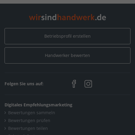
HÖRMANN GmbH & Co. KG
/
Neuigkeiten
/
2022
/
November
Home
/
Sanitär, Heizung, Klima / Installation & Heizungsbau
/
HÖRMANN GmbH & Co. KG
/
Neuigkeiten
/
2022
/
November
Betriebsprofil erstellen
Home
/
Sanitär, Heizung, Klima / Heizungsbau & Klimatechnik
/
HÖRMANN GmbH & Co. KG
/
Neuigkeiten
/
2022
/
November
Handwerker bewerten
Home
/
Friedrichshafen
/
HÖRMANN GmbH & Co. KG
/
Neuigkeiten
/
2022
/
November
Folgen Sie uns auf:
Digitales Empfehlungsmarketing
Bewertungen sammeln
Bewertungen prüfen
Bewertungen teilen