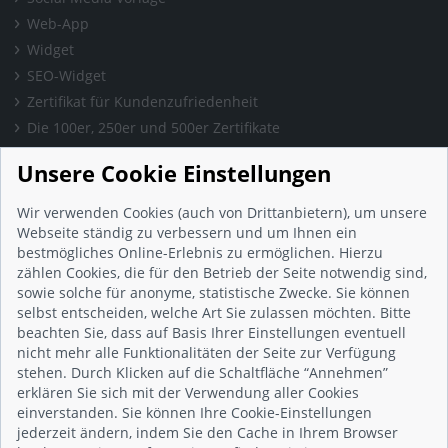
Web-App
Widget
SEO-Widget
Zertifikat für Kundenzufriedenheit
Die 100er, 250er und 500er Zertifikate
Presse & Wissen
Unsere Cookie Einstellungen
Presse und Informationen
Blog
Wir verwenden Cookies (auch von Drittanbietern), um unsere
Häufig gestellte Fragen (FAQ)
Webseite ständig zu verbessern und um Ihnen ein
bestmögliches Online-Erlebnis zu ermöglichen. Hierzu
Studie: Digitalisierungsbarometer
zählen Cookies, die für den Betrieb der Seite notwendig sind,
Initiative gegen Fake-Bewertungen
sowie solche für anonyme, statistische Zwecke. Sie können
Kunden Informationen
selbst entscheiden, welche Art Sie zulassen möchten. Bitte
beachten Sie, dass auf Basis Ihrer Einstellungen eventuell
Beratungsgespräch vereinbaren
nicht mehr alle Funktionalitäten der Seite zur Verfügung
Impressum
stehen. Durch Klicken auf die Schaltfläche “Annehmen”
Datenschutz
erklären Sie sich mit der Verwendung aller Cookies
einverstanden. Sie können Ihre Cookie-Einstellungen
AGB
jederzeit ändern, indem Sie den Cache in Ihrem Browser
Nutzungsbedingungen