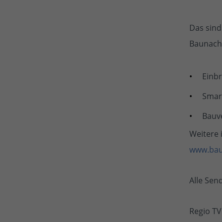
Das sind
Baunach
Einb
Smar
Bauv
Weitere 
www.bau
Alle Sen
Regio TV