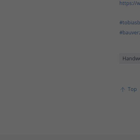
https:/
#tobias
#bauver
Handwe
Top