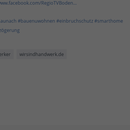
/www.facebook.com/RegioTVBoden…
baunach
#bauenuwohnen
#einbruchschutz
#smarthome
zögerung
rker
wirsindhandwerk.de