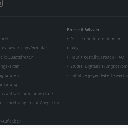
Presse & Wissen
profil
Presse und Informationen
tes Bewertungsformular
Blog
uelle Zusatzfragen
Häufig gestellte Fragen (FAQ)
ngskarten
Studie: Digitalisierungsbarom
Signaturen
Initiative gegen Fake-Bewert
Einladung
obs auf wirsindhandwerk.de
ausschreibungen auf Google for
-Aufkleber