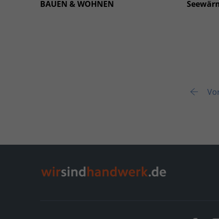
BAUEN & WOHNEN
Seewär
Vor