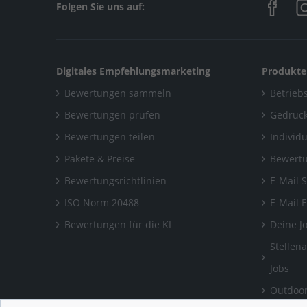
Folgen Sie uns auf:
Digitales Empfehlungsmarketing
Produkte
Bewertungen sammeln
Betriebs
Bewertungen prüfen
Gedruck
Bewertungen teilen
Individ
Pakete & Preise
Bewertu
Bewertungsrichtlinien
E-Mail 
ISO Norm 20488
E-Mail 
Bewertungen für die KI
Deine J
Stellen
Jobs
Outdoor