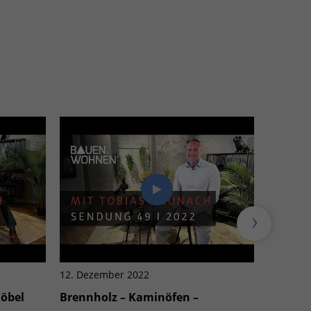
12. Dezember 2022
06. Deze
Möbel
Brennholz – Kaminöfen –
Weihna