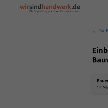
Zur B
Einb
Bau
Baue
14. Mä