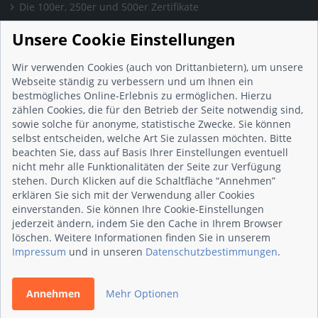
Die 100er, 250er und 500er Zertifikate
Presse & Wissen
Unsere Cookie Einstellungen
Presse und Informationen
Blog
Wir verwenden Cookies (auch von Drittanbietern), um unsere
Häufig gestellte Fragen (FAQ)
Webseite ständig zu verbessern und um Ihnen ein
bestmögliches Online-Erlebnis zu ermöglichen. Hierzu
Studie: Digitalisierungsbarometer
zählen Cookies, die für den Betrieb der Seite notwendig sind,
Initiative gegen Fake-Bewertungen
sowie solche für anonyme, statistische Zwecke. Sie können
Kunden Informationen
selbst entscheiden, welche Art Sie zulassen möchten. Bitte
beachten Sie, dass auf Basis Ihrer Einstellungen eventuell
Beratungsgespräch vereinbaren
nicht mehr alle Funktionalitäten der Seite zur Verfügung
Impressum
stehen. Durch Klicken auf die Schaltfläche “Annehmen”
Datenschutz
erklären Sie sich mit der Verwendung aller Cookies
einverstanden. Sie können Ihre Cookie-Einstellungen
AGB
jederzeit ändern, indem Sie den Cache in Ihrem Browser
Nutzungsbedingungen
löschen. Weitere Informationen finden Sie in unserem
Kontakt
Impressum
und in unseren
Datenschutzbestimmungen
.
Annehmen
Mehr Optionen
© 2026 wirsindhandwerk.de