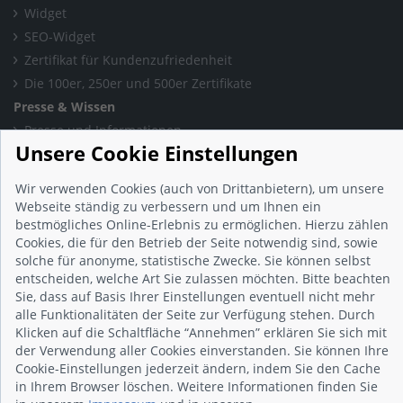
Widget
SEO-Widget
Zertifikat für Kundenzufriedenheit
Die 100er, 250er und 500er Zertifikate
Presse & Wissen
Presse und Informationen
Unsere Cookie Einstellungen
Blog
Häufig gestellte Fragen (FAQ)
Wir verwenden Cookies (auch von Drittanbietern), um unsere
Studie: Digitalisierungsbarometer
Webseite ständig zu verbessern und um Ihnen ein
Initiative gegen Fake-Bewertungen
bestmögliches Online-Erlebnis zu ermöglichen. Hierzu zählen
Cookies, die für den Betrieb der Seite notwendig sind, sowie
Kunden Informationen
solche für anonyme, statistische Zwecke. Sie können selbst
Beratungsgespräch vereinbaren
entscheiden, welche Art Sie zulassen möchten. Bitte beachten
Impressum
Sie, dass auf Basis Ihrer Einstellungen eventuell nicht mehr
alle Funktionalitäten der Seite zur Verfügung stehen. Durch
Datenschutz
Klicken auf die Schaltfläche “Annehmen” erklären Sie sich mit
AGB
der Verwendung aller Cookies einverstanden. Sie können Ihre
Nutzungsbedingungen
Cookie-Einstellungen jederzeit ändern, indem Sie den Cache
in Ihrem Browser löschen. Weitere Informationen finden Sie
Kontakt