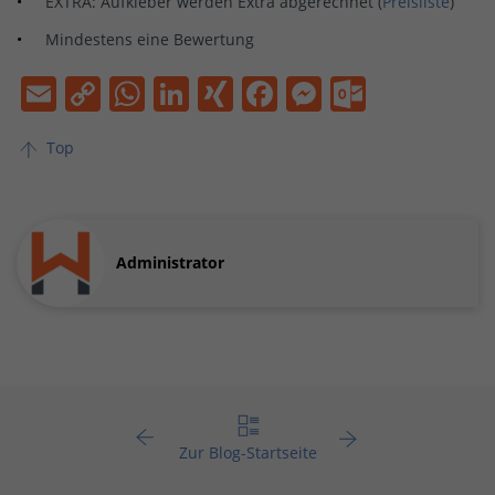
EXTRA:
Aufkleber werden Extra abgerechnet (
Preisliste
)
Mindestens eine Bewertung
Email
Copy
WhatsApp
LinkedIn
XING
Facebook
Messenge
Outloo
Link
Top
Administrator
Zur Blog-Startseite