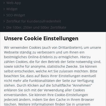
Web-App
Widget
SEO-Widget
Zertifikat für Kundenzufriedenheit
Die 100er, 250er und 500er Zertifikate
Presse & Wissen
Unsere Cookie Einstellungen
Presse und Informationen
Blog
Wir verwenden Cookies (auch von Drittanbietern), um unsere
Häufig gestellte Fragen (FAQ)
Webseite ständig zu verbessern und um Ihnen ein
bestmögliches Online-Erlebnis zu ermöglichen. Hierzu
Studie: Digitalisierungsbarometer
zählen Cookies, die für den Betrieb der Seite notwendig sind,
Initiative gegen Fake-Bewertungen
sowie solche für anonyme, statistische Zwecke. Sie können
Kunden Informationen
selbst entscheiden, welche Art Sie zulassen möchten. Bitte
beachten Sie, dass auf Basis Ihrer Einstellungen eventuell
Beratungsgespräch vereinbaren
nicht mehr alle Funktionalitäten der Seite zur Verfügung
Impressum
stehen. Durch Klicken auf die Schaltfläche “Annehmen”
Datenschutz
erklären Sie sich mit der Verwendung aller Cookies
einverstanden. Sie können Ihre Cookie-Einstellungen
AGB
jederzeit ändern, indem Sie den Cache in Ihrem Browser
Nutzungsbedingungen
löschen. Weitere Informationen finden Sie in unserem