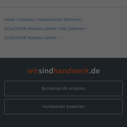
Home
/
Holzbau / Holzarbeiten (Weitere)
/
SCHLOSSER Holzbau GmbH
/
Alle Galerien
/
SCHLOSSER Holzbau GmbH
Home
/
Baden-Württemberg
/
Jagstzell
/
SCHLOSSER Holzbau GmbH
/
Alle Galerien
/
SCHLOSSER Holzbau GmbH
Betriebsprofil erstellen
Handwerker bewerten